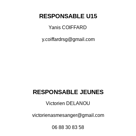
RESPONSABLE U15
Yanis COIFFARD
y.coiffardrsg@gmail.com
RESPONSABLE JEUNES
Victorien DELANOU
victorienasmesanger@gmail.com
06 88 30 83 58